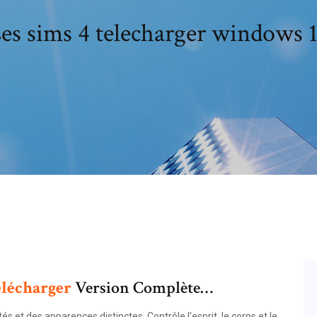
es sims 4 telecharger windows 
lécharger
Version Complète…
 et des apparences distinctes. Contrôle l'esprit, le corps et le