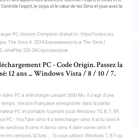
Contrôle l'esprit, le corps et le cœur de tes Sims et joue avec la
rger PC Version Complete Gratuit Ici: httpsToutes les
Игра. The Sims 4. 2014.Беременность в The Sims |
0 JekaPlay 226 240 просмотров.
Téléchargement PC - Code Origin. Passez la
sé: 12 ans ... Windows Vista / 8 / 10 / 7.
vidéo PC à télécharger pesant 3500 Mo. Il s'agit d'une
 temps. Version Française enregistrée dans la partie
dinateur PC et portable tournant sous Windows 10, 8, 7, XP,
r PC - YouTube sims 4 a telecharger sims 4 actu sims 4
ble windows 8 sims 4 demo sims 4 date sortie sims 4
e les versions 32 bits ... Si vous utilisez Windows 7, 8.1 ou