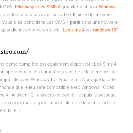
490.86.
Télécharger
Les
SIMS
4
gratuitement pour
Windows
n de démonstration avant la sortie officielle de la 4ème
. Vous allez donc dans Les SIMS 4 partir dans une nouvelle
e quotidienne comme on la vit...
Les
sims
4
sur
windows
10
?
astro.com/
 Une démo complète est également disponible : Les Sims 4.
on apparence à son caractère, avant de le lancer dans la
compatible avec Windows 10 - Amaz'Sims Alors que la date
annoncé que le jeu sera compatible avec Windows 10 dès
 sims 4 - Answer HQ - answers.ea.com bjr, depuis le passage
avec origin; mais depuis impossible de le lancer , il indique
ent faire ?
e