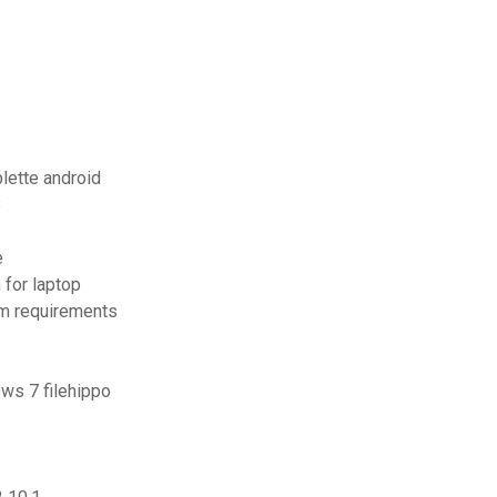
lette android
8
e
 for laptop
em requirements
ows 7 filehippo