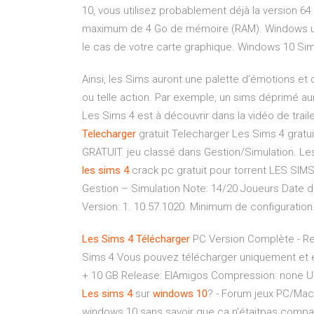
10, vous utilisez probablement déjà la version 6
maximum de 4 Go de mémoire (RAM). Windows util
le cas de votre carte graphique. Windows 10 Sims
Ainsi, les Sims auront une palette d’émotions et 
ou telle action. Par exemple, un sims déprimé au
Les Sims 4 est à découvrir dans la vidéo de trailer
Telecharger
gratuit Telecharger Les Sims 4 gratu
GRATUIT. jeu classé dans Gestion/Simulation. L
les
sims
4
crack pc gratuit pour torrent LES SIMS 
Gestion – Simulation Note: 14/20 Joueurs Date 
Version: 1. 10.57.1020. Minimum de configuration
Les
Sims
4
Télécharger
PC Version Complète - Rev
Sims 4 Vous pouvez télécharger uniquement et e
+ 10 GB Release: ElAmigos Compression: none Up
Les
sims
4
sur
windows
10
? - Forum jeux PC/Mac 
windows 10 sans savoir que ça n'étaitpas compat