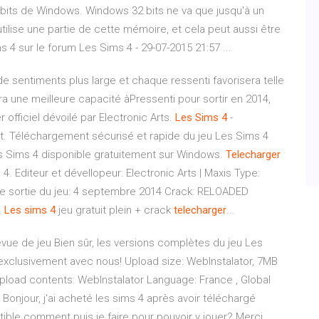
4 bits de Windows. Windows 32 bits ne va que jusqu'à un
ise une partie de cette mémoire, et cela peut aussi être
 4 sur le forum Les Sims 4 - 29-07-2015 21:57 ...
de sentiments plus large et chaque ressenti favorisera telle
ra une meilleure capacité àPressenti pour sortir en 2014,
 officiel dévoilé par Electronic Arts.
Les
Sims
4
-
it. Téléchargement sécurisé et rapide du jeu Les Sims 4
es Sims 4 disponible gratuitement sur Windows.
Telecharger
4. Editeur et dévellopeur: Electronic Arts | Maxis Type:
de sortie du jeu: 4 septembre 2014 Crack: RELOADED
.
Les
sims
4
jeu gratuit plein + crack
telecharger
...
ue de jeu Bien sûr, les versions complètes du jeu Les
xclusivement avec nous! Upload size: WebInstalator, 7MB
load contents: WebInstalator Language: France , Global
Bonjour, j'ai acheté les sims 4 après avoir téléchargé
ible comment puis je faire pour pouvoir y jouer? Merci