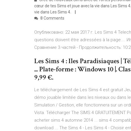
cœur de tes Sims et joue avec la vie dans Les Sims 4. 
vie dans Les Sims 4.
8 Comments
Опубликовано: 22 мая 2017 г. Les Sims 4 Telecha
questions doivent être adressées à la page.... 
Сравнение 3 частей - Продолжительность: 10:2
Les Sims 4 : Iles Paradisiaques | 
... Plate-forme : Windows 10 |. Clas
9,99 €.
Le téléchargement de Les Sims 4 est gratuit Jeu 
démo jouable limitée dans les niveaux ou dans le
Simulation / Gestion, elle fonctionnera sur un or
Vista. Télécharger The SIMS 4 GRATUITEMENT Pou
acheter sims 4 automne 2014 ... sims 4 compati
download ... The Sims 4 - Les Sims 4 - Choisir entr