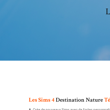
L
Les
Sims
4
Destination Nature
Té
Crée de nouveaux Sims avec de fortes personnalités